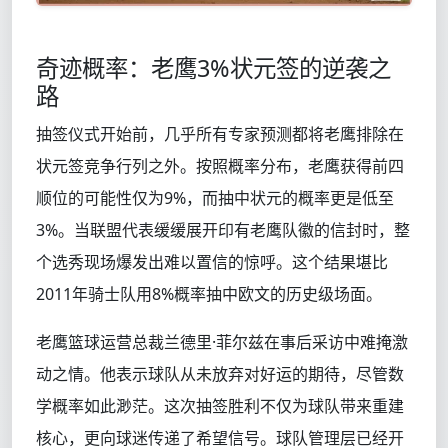
奇迹概率：老鹰3%状元签的逆袭之
路
抽签仪式开始前，几乎所有专家预测都将老鹰排除在
状元签竞争行列之外。按照概率分布，老鹰获得前四
顺位的可能性仅为9%，而抽中状元的概率更是低至
3%。当联盟代表缓缓展开印有老鹰队徽的信封时，整
个选秀现场爆发出难以置信的惊呼。这个结果堪比
2011年骑士队用8%概率抽中欧文的历史级场面。
老鹰篮球运营总裁兰德里·菲尔兹在事后采访中难掩激
动之情。他表示球队从未放弃对好运的期待，尽管数
学概率如此渺茫。这次抽签胜利不仅为球队带来重建
核心，更向球迷传递了希望信号。球队管理层已经开