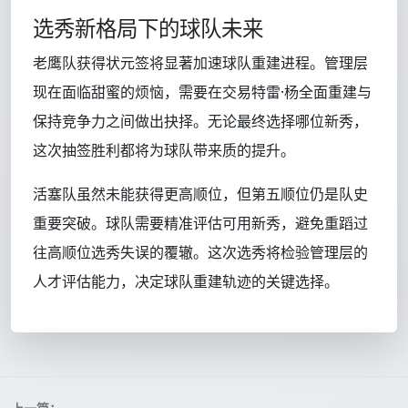
选秀新格局下的球队未来
老鹰队获得状元签将显著加速球队重建进程。管理层
现在面临甜蜜的烦恼，需要在交易特雷·杨全面重建与
保持竞争力之间做出抉择。无论最终选择哪位新秀，
这次抽签胜利都将为球队带来质的提升。
活塞队虽然未能获得更高顺位，但第五顺位仍是队史
重要突破。球队需要精准评估可用新秀，避免重蹈过
往高顺位选秀失误的覆辙。这次选秀将检验管理层的
人才评估能力，决定球队重建轨迹的关键选择。