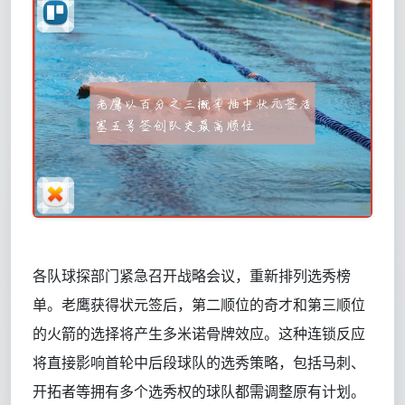
各队球探部门紧急召开战略会议，重新排列选秀榜
单。老鹰获得状元签后，第二顺位的奇才和第三顺位
的火箭的选择将产生多米诺骨牌效应。这种连锁反应
将直接影响首轮中后段球队的选秀策略，包括马刺、
开拓者等拥有多个选秀权的球队都需调整原有计划。