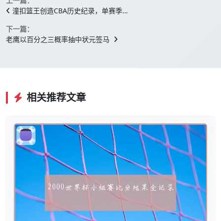
上一篇：
潼扣篮王创造CBA历史纪录，单赛季…
下一篇：
老鹰以百分之三概率抽中状元签马
相关推荐文章