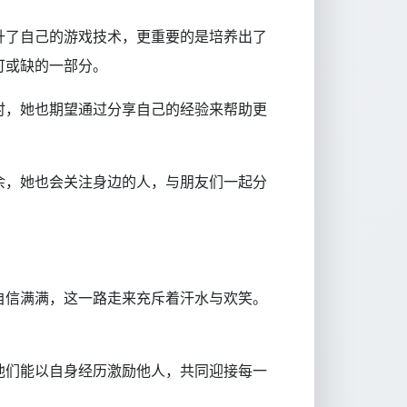
升了自己的游戏技术，更重要的是培养出了
可或缺的一部分。
时，她也期望通过分享自己的经验来帮助更
余，她也会关注身边的人，与朋友们一起分
自信满满，这一路走来充斥着汗水与欢笑。
他们能以自身经历激励他人，共同迎接每一