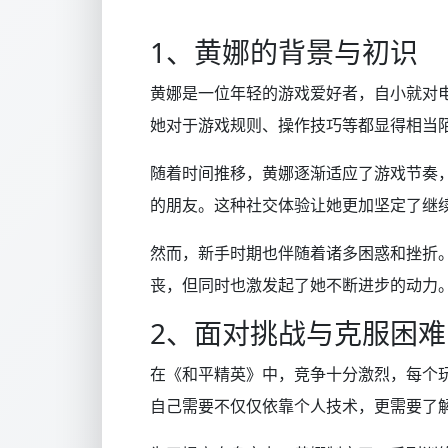
1、黄娜的背景与初识
黄娜是一位年轻的游戏爱好者，自小就对
她对于游戏规则、操作技巧等都显得相当
随着时间推移，黄娜逐渐适应了游戏节奏
的朋友。这种社交体验让她更加坚定了继
然而，新手时期也伴随着诸多困惑和挫折
丧，但同时也激发起了她不断进步的动力
2、面对挑战与克服困难
在《和平精英》中，竞争十分激烈，每个
自己需要不仅仅依靠个人技术，更需要了