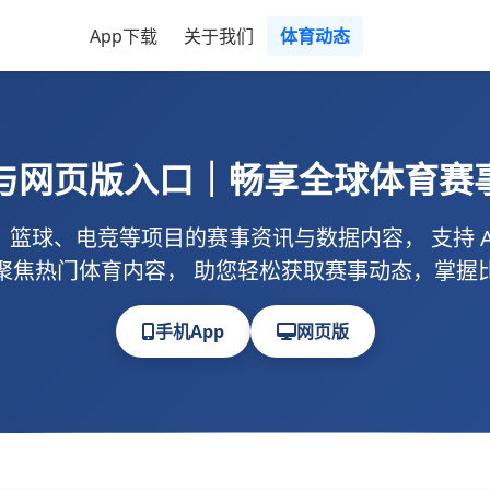
App下载
关于我们
体育动态
P与网页版入口｜畅享全球体育赛
、篮球、电竞等项目的赛事资讯与数据内容， 支持
聚焦热门体育内容， 助您轻松获取赛事动态，掌握
手机App
网页版