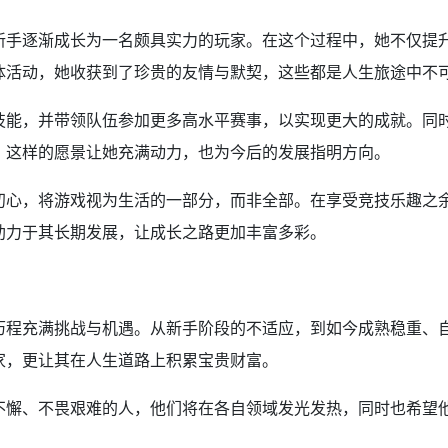
新手逐渐成长为一名颇具实力的玩家。在这个过程中，她不仅提
体活动，她收获到了珍贵的友情与默契，这些都是人生旅途中不
技能，并带领队伍参加更多高水平赛事，以实现更大的成就。同
。这样的愿景让她充满动力，也为今后的发展指明方向。
初心，将游戏视为生活的一部分，而非全部。在享受竞技乐趣之
助力于其长期发展，让成长之路更加丰富多彩。
历程充满挑战与机遇。从新手阶段的不适应，到如今成熟稳重、
家，更让其在人生道路上积累宝贵财富。
不懈、不畏艰难的人，他们将在各自领域发光发热，同时也希望