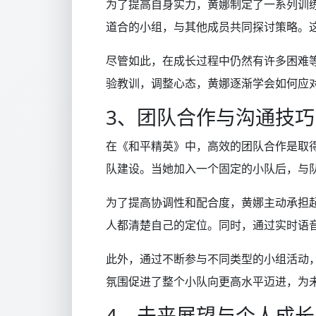
为了提高自身实力，黄娜制定了一系列训
道合的小组，与其他成员共同探讨策略。
尽管如此，在成长过程中仍然有许多困难
验教训，调整心态，黄娜逐渐学会如何应
3、团队合作与沟通技巧
在《和平精英》中，高效的团队合作是取
队建设。当她加入一个固定的小队后，与
为了提高协调性和配合度，黄娜主动承担
人都清楚自己的定位。同时，通过实时语
此外，通过不断参与不同类型的小组活动
氛围促进了整个小队向更高水平迈进，为
4、未来展望与个人成长