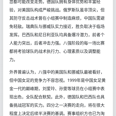
忽都可能改变走势。德国队拥有身体优势和丰富经
验，对美国队构成严峻挑战。俄罗斯队虽非顶尖，但
其防守反击战术曾在小组赛中制造麻烦，中国队需避
免轻敌。瑞典队与挪威队实力接近，胜负取决于临场
发挥。巴西队和尼日利亚队均具备爆冷潜力，前者个
人能力突出，后者冲击力强。八强阶段的每一场比赛
都将考验球队的战术执行力、心理素质以及调整能
力。
外界普遍认为，八强中的美国队和挪威队最被看好，
但中国女足的竞争力不容忽视。1999年是中国女足黄
金一代的巅峰期，刘爱玲、孙雯等球员在小组赛中表
现出色，全队配合默契。此外，德国队和巴西队也具
备挑战冠军的实力。四分之一决赛的走向，将在很大
程度上决定后续半决赛的基调。赛事组织方也已为淘