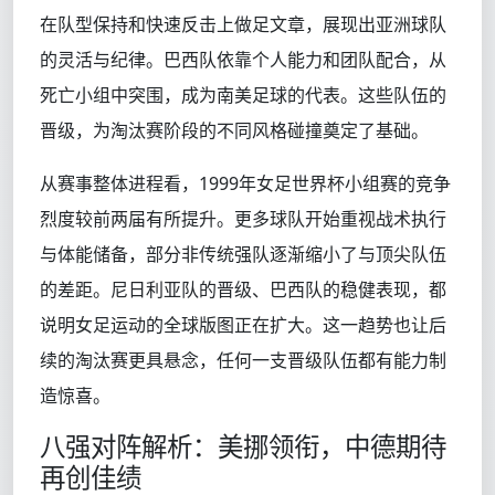
在队型保持和快速反击上做足文章，展现出亚洲球队
的灵活与纪律。巴西队依靠个人能力和团队配合，从
死亡小组中突围，成为南美足球的代表。这些队伍的
晋级，为淘汰赛阶段的不同风格碰撞奠定了基础。
从赛事整体进程看，1999年女足世界杯小组赛的竞争
烈度较前两届有所提升。更多球队开始重视战术执行
与体能储备，部分非传统强队逐渐缩小了与顶尖队伍
的差距。尼日利亚队的晋级、巴西队的稳健表现，都
说明女足运动的全球版图正在扩大。这一趋势也让后
续的淘汰赛更具悬念，任何一支晋级队伍都有能力制
造惊喜。
八强对阵解析：美挪领衔，中德期待
再创佳绩