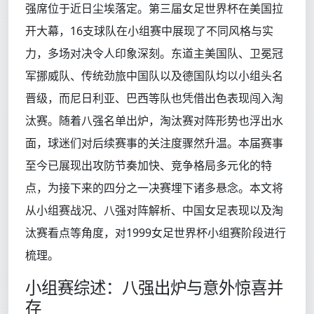
强席位于近日尘埃落定。第三届女足世界杯在美国拉
开大幕，16支球队在小组赛中展现了不同风格与实
力，多场对决令人印象深刻。东道主美国队、卫冕冠
军挪威队、传统劲旅中国队以及德国队均以小组头名
晋级，而尼日利亚、巴西等队也凭借出色表现闯入淘
汰赛。随着八强名单出炉，淘汰赛对阵形势也浮出水
面，球迷们对后续赛事的关注度骤然升温。本届赛事
至今已展现出攻防节奏加快、竞争格局多元化的特
点，为接下来的四分之一决赛埋下诸多悬念。本文将
从小组赛战况、八强对阵解析、中国女足表现以及淘
汰赛看点等角度，对1999女足世界杯小组赛阶段进行
梳理。
小组赛综述：八强出炉与意外惊喜并
存