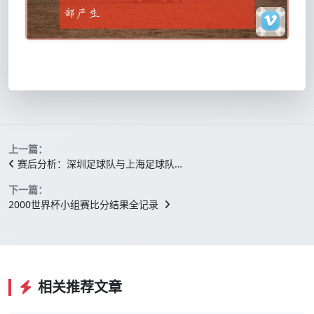
上一篇：
赛后分析：深圳足球队与上海足球队…
下一篇：
2000世界杯小组赛比分结果全记录
相关推荐文章