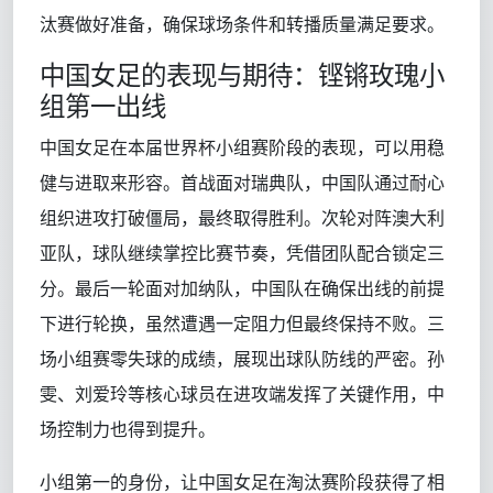
汰赛做好准备，确保球场条件和转播质量满足要求。
中国女足的表现与期待：铿锵玫瑰小
组第一出线
中国女足在本届世界杯小组赛阶段的表现，可以用稳
健与进取来形容。首战面对瑞典队，中国队通过耐心
组织进攻打破僵局，最终取得胜利。次轮对阵澳大利
亚队，球队继续掌控比赛节奏，凭借团队配合锁定三
分。最后一轮面对加纳队，中国队在确保出线的前提
下进行轮换，虽然遭遇一定阻力但最终保持不败。三
场小组赛零失球的成绩，展现出球队防线的严密。孙
雯、刘爱玲等核心球员在进攻端发挥了关键作用，中
场控制力也得到提升。
小组第一的身份，让中国女足在淘汰赛阶段获得了相