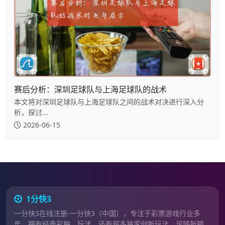
赛后分析：深圳足球队与上海足球队的战术
本文将对深圳足球队与上海足球队之间的战术对决进行深入分
析，探讨...
2026-06-15
1分快3
一分快3在线注册-一分快3（中国），专注于彩票游戏行业多
年，拥有经典彩种、玩法。还有超多独家创新玩法，足够新颖，