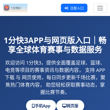
注册入口
1分快3
APP与网页版入口｜畅
享全球体育赛事与数据服务
欢迎访问
1分快3
，提供全面覆盖足球、篮球、
电竞等项目的赛事资讯与数据内容， 支持
APP
下载
与
网页使用
，每日同步更新千场比赛，聚
焦热门体育内容， 助您轻松获取赛事动态，掌
握比赛节奏。
手机App
网页版