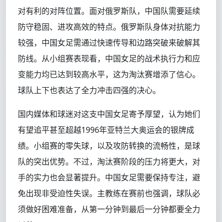
对有利的对阵位置。面对俄罗斯队，中国队需要延续
防守稳固、进攻高效的特点。俄罗斯队身体对抗能力
较强，中国女足需通过快速传导和边路突破来破解其
防线。从小组赛表现看，中国女足的战术执行力和应
变能力均已达到较高水平，这为淘汰赛增添了信心。
球队上下也表达了全力冲击四强的决心。
国内媒体和球迷对这支中国女足寄予厚望，认为她们
有望追平甚至超越1996年亚特兰大奥运会的银牌成
绩。小组赛的零失球，以及攻防转换的流畅性，是球
队的突出优势。不过，淘汰赛阶段的压力将更大，对
手的实力也会显著提升。中国女足需要保持专注，避
免出现非受迫性失误。主教练在赛前也强调，球队必
须做好困难准备，从第一分钟到最后一分钟都要全力