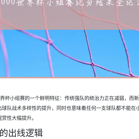
年世界杯小组赛的一个鲜明特征：传统强队的统治力正在减弱，而
出球队战术多样性的提升，同时也意味着任何一支球队都不能在
观赏性大幅提升。
下的出线逻辑