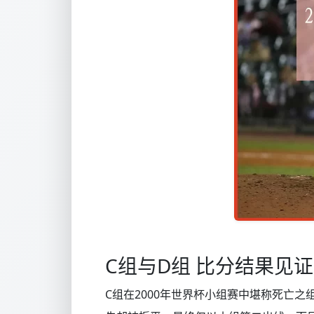
C组与D组 比分结果见
C组在2000年世界杯小组赛中堪称死亡