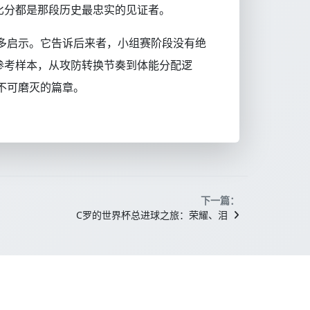
比分都是那段历史最忠实的见证者。
诸多启示。它告诉后来者，小组赛阶段没有绝
参考样本，从攻防转换节奏到体能分配逻
不可磨灭的篇章。
下一篇：
C罗的世界杯总进球之旅：荣耀、泪