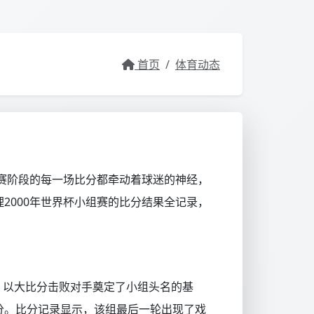
首页
/
体育动态
组赛阶段的每一场比分都牵动着球迷的神经，
2000年世界杯小组赛的比分结果全记录，
，以大比分击败对手奠定了小组头名的基
分。比分记录显示，该组最后一轮出现了戏