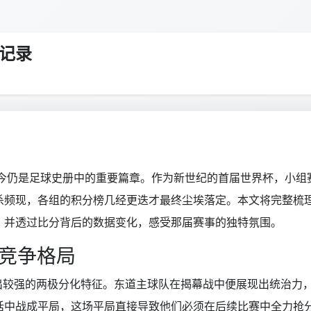
全记录
至今仍是足球史册中的重要篇章。作为新世纪的首届世界杯，小
频现，各组的积分榜几经更迭才最终尘埃落定。本文将完整梳理
，并透过比分背后的数据变化，感受那届赛事的独特氛围。
勒竞争格局
现出较强的两极分化特征。东道主球队在揭幕战中便展现出统治力
话中战成平局，这场平局直接导致他们必须在后续比赛中全力抢