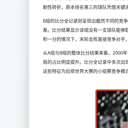
剧性转折，原本排名第三的球队凭借关键
B组的比分全记录则呈现出截然不同的竞
差。比分结果显示该组没有一支球队能够
积一分的情况下，末轮击败直接竞争对手
从A组与B组的整体比分结果来看，200
局的占比明显提升。比分全记录中多次出
这些特征为后续世界大赛的小组赛竞争模