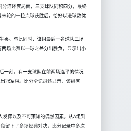
的同分连环套局面，三支球队同积四分，最终
借末轮的一粒点球获胜后，恰好以进球数优
人生畏。与此同时，该组最后一名球队三场
有两场比赛以一球之差分出胜负，显示出小
最后一刻，有一支球队在前两场连平的情况
现出冠军相。比分全记录还显示，该组有一
人发挥以及不可预知的偶然因素。从A组到
阶段留下了多场经典对决，比分记录中多次