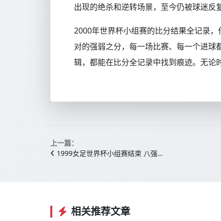
出现的绝杀和逆转场景，至今仍被球迷反
2000年世界杯小组赛的比分结果全记录
对的强弱之分，每一场比赛、每一个进球
辑，都能在比分全记录中找到痕迹。无论时
上一篇：
1999女足世界杯小组赛结束 八强…
相关推荐文章