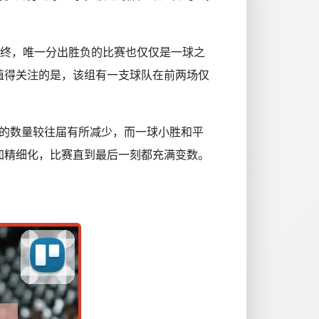
告终，唯一分出胜负的比赛也仅仅是一球之
值得关注的是，该组有一支球队在前两场仅
利的数量较往届有所减少，而一球小胜和平
加精细化，比赛直到最后一刻都充满变数。