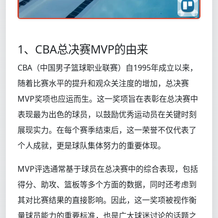
1、CBA总决赛MVP的由来
CBA（中国男子篮球职业联赛）自1995年成立以来，
随着比赛水平的提升和观众关注度的增加，总决赛
MVP奖项也应运而生。这一奖项旨在表彰在总决赛中
表现最为出色的球员，以鼓励优秀运动员在关键时刻
展现实力。在每个赛季结束后，这一荣誉不仅代表了
个人成就，更是球队集体努力的重要体现。
MVP评选通常基于球员在总决赛中的综合表现，包括
得分、助攻、篮板等多个方面的数据，同时还考虑到
其对比赛结果的直接影响。因此，这一奖项被视作衡
量球员能力的重要标准，也是广大球迷讨论的话题之