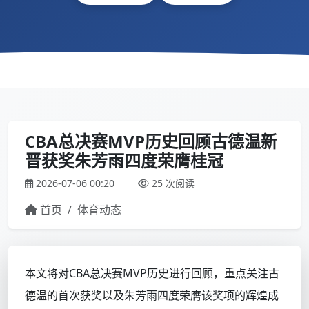
CBA总决赛MVP历史回顾古德温新
晋获奖朱芳雨四度荣膺桂冠
2026-07-06 00:20
25 次阅读
首页
/
体育动态
本文将对CBA总决赛MVP历史进行回顾，重点关注古
德温的首次获奖以及朱芳雨四度荣膺该奖项的辉煌成