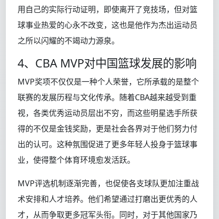
用自己的实际行动证明，即使离开了竞技场，但对篮
球事业热爱的心永不改变，这也是他作为杰出运动员
之所以闪耀的不竭动力源泉。
4、CBA MVP对中国篮球发展的影响
MVP奖项不仅仅是一种个人荣誉，它所承载的是整个
联赛的发展历程与文化传承。随着CBA越来越受到重
视，各类优秀运动员层出不穷，而这些明星选手所获
得的不仅是金钱奖励，更是社会各界对于他们努力付
出的认可。这种氛围促进了更多年轻人投身于篮球事
业，使得整个体育环境愈发活跃。
MVP评选机制逐渐完善，也促使各支球队更加注重战
术安排和人才培养。他们希望通过打磨出更优秀的人
才，从而争取更多冠军头衔。同时，对于其他国家乃