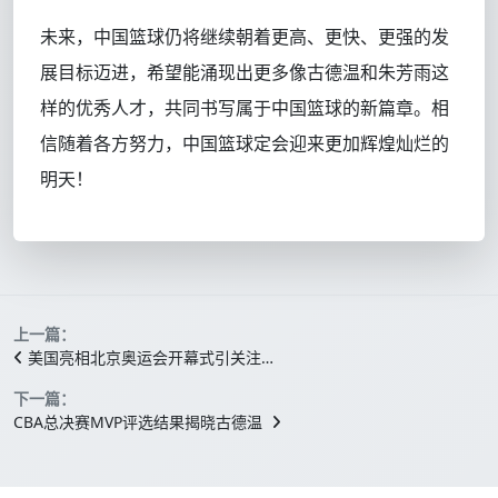
未来，中国篮球仍将继续朝着更高、更快、更强的发
展目标迈进，希望能涌现出更多像古德温和朱芳雨这
样的优秀人才，共同书写属于中国篮球的新篇章。相
信随着各方努力，中国篮球定会迎来更加辉煌灿烂的
明天！
上一篇：
美国亮相北京奥运会开幕式引关注…
下一篇：
CBA总决赛MVP评选结果揭晓古德温