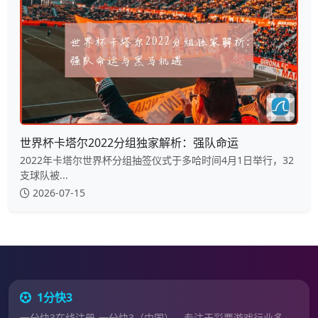
世界杯卡塔尔2022分组独家解析：强队命运
2022年卡塔尔世界杯分组抽签仪式于多哈时间4月1日举行，32
支球队被...
2026-07-15
1分快3
一分快3在线注册-一分快3（中国），专注于彩票游戏行业多