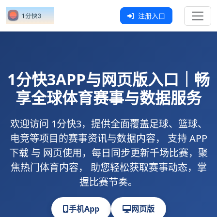
注册入口
1分快3
APP与网页版入口｜畅
享全球体育赛事与数据服务
欢迎访问
1分快3
，提供全面覆盖足球、篮球、
电竞等项目的赛事资讯与数据内容， 支持
APP
下载
与
网页使用
，每日同步更新千场比赛，聚
焦热门体育内容， 助您轻松获取赛事动态，掌
握比赛节奏。
手机App
网页版