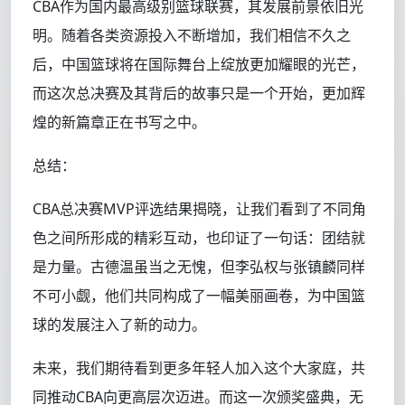
CBA作为国内最高级别篮球联赛，其发展前景依旧光
明。随着各类资源投入不断增加，我们相信不久之
后，中国篮球将在国际舞台上绽放更加耀眼的光芒，
而这次总决赛及其背后的故事只是一个开始，更加辉
煌的新篇章正在书写之中。
总结：
CBA总决赛MVP评选结果揭晓，让我们看到了不同角
色之间所形成的精彩互动，也印证了一句话：团结就
是力量。古德温虽当之无愧，但李弘权与张镇麟同样
不可小觑，他们共同构成了一幅美丽画卷，为中国篮
球的发展注入了新的动力。
未来，我们期待看到更多年轻人加入这个大家庭，共
同推动CBA向更高层次迈进。而这一次颁奖盛典，无