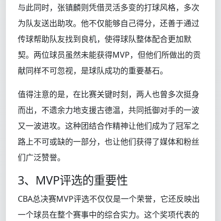
与此同时，张镇麟则凭借灵活多变的打球风格，多次
为队友送出助攻。他不仅能够自己得分，还善于通过
传球帮助队友找到良机，使得球队整体配合更加默
契。两位球员虽然未能获得MVP，但他们所做出的贡
献同样不可忽视，是球队成功的重要基石。
值得注意的是，在比赛关键时刻，两人也曾多次挺身
而出，不遗余力地支援古德温，共同抵御对手的一波
又一波进攻。这种团结合作精神让他们成为了冠军之
路上不可或缺的一部分，也让他们获得了媒体和粉丝
们广泛赞誉。
3、MVP评选的重要性
CBA总决赛MVP评选不仅仅是一个荣誉，它还反映出
一个球员在整个赛事中的综合实力。这个奖项代表的