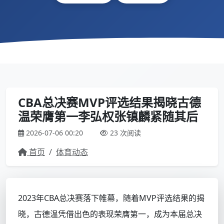
CBA总决赛MVP评选结果揭晓古德
温荣膺第一李弘权张镇麟紧随其后
2026-07-06 00:20
23 次阅读
首页
/
体育动态
2023年CBA总决赛落下帷幕，随着MVP评选结果的揭
晓，古德温凭借出色的表现荣膺第一，成为本届总决