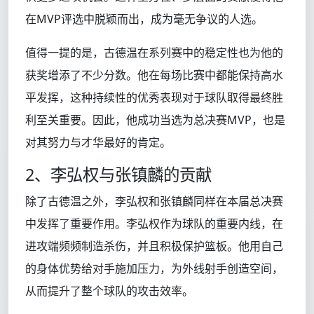
在MVP评选中脱颖而出，成为毫无争议的人选。
值得一提的是，古德温在系列赛中的稳定性也为他的
获奖增添了不少分数。他在每场比赛中都能保持高水
平发挥，这种持续性的优秀表现对于球队取得最终胜
利至关重要。因此，他成功当选为总决赛MVP，也是
对其努力与才华最好的肯定。
2、李弘权与张镇麟的贡献
除了古德温之外，李弘权和张镇麟同样在本届总决赛
中发挥了重要作用。李弘权作为球队的重要内线，在
进攻端频频制造杀伤，并且积极保护篮板。他用自己
的身体优势给对手施加压力，为外线射手创造空间，
从而提升了整个球队的攻击效率。